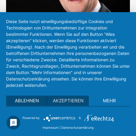
Diese Seite nutzt einwilligungsbedürftige Cookies und
Technologien von Drittunternehmen zur Integration
bestimmter Funktionen. Wenn Sie auf den Button "Alles
akzeptieren" klicken, werden diese Funktionen aktiviert
(Einwilligung). Nach der Einwilligung verarbeiten wir und die
Peter Michel
betroffenen Drittunternehmen Ihre personenbezogenen Daten
für verschiedene Zwecke. Detaillierte Informationen zu
+49 (0)721 83118-17
Zweck, Rechtsgrundlagen, Drittunternehmen können Sie unter
sales(at)eh-metrology.com
dem Button "Mehr Informationen" und in unserer
Datenschutzerklärung einsehen. Sie können Ihre Einwilligung
jederzeit widerrufen.
ABLEHNEN
AKZEPTIEREN
MEHR
Powered by
&
Privacy policy
Imprint
Search
Impressum
|
Datenschutzerklärung