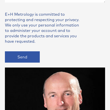
E+H Metrology is committed to
protecting and respecting your privacy.
We only use your personal information
to administer your account and to
provide the products and services you
have requested.
Send