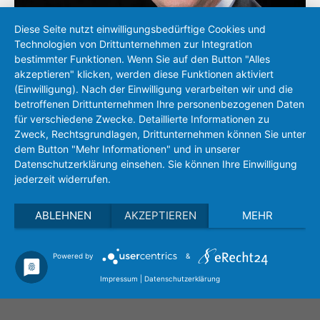
Diese Seite nutzt einwilligungsbedürftige Cookies und
Technologien von Drittunternehmen zur Integration
bestimmter Funktionen. Wenn Sie auf den Button "Alles
akzeptieren" klicken, werden diese Funktionen aktiviert
(Einwilligung). Nach der Einwilligung verarbeiten wir und die
Peter Michel
betroffenen Drittunternehmen Ihre personenbezogenen Daten
für verschiedene Zwecke. Detaillierte Informationen zu
+49 (0)721 83118-17
Zweck, Rechtsgrundlagen, Drittunternehmen können Sie unter
sales(at)eh-metrology.com
dem Button "Mehr Informationen" und in unserer
Datenschutzerklärung einsehen. Sie können Ihre Einwilligung
jederzeit widerrufen.
ABLEHNEN
AKZEPTIEREN
MEHR
Powered by
&
Privacy policy
Imprint
Search
Impressum
|
Datenschutzerklärung