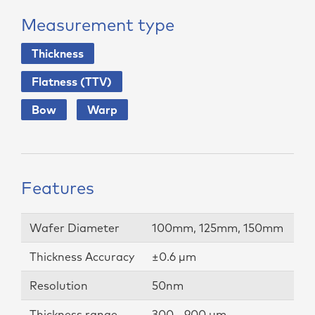
Measurement type
Thickness
Flatness (TTV)
Bow
Warp
Features
Wafer Diameter
100mm, 125mm, 150mm
Thickness Accuracy
±0.6 µm
Resolution
50nm
Thickness range
300 - 900 µm