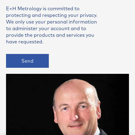
E+H Metrology is committed to
protecting and respecting your privacy.
We only use your personal information
to administer your account and to
provide the products and services you
have requested.
Send