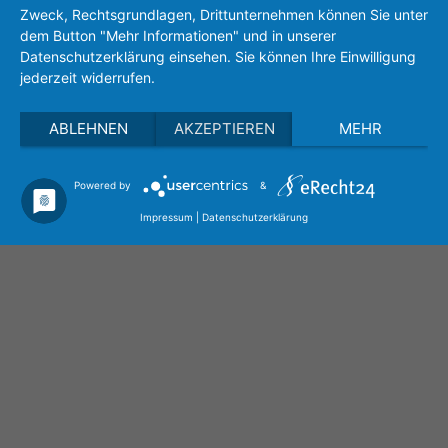
+49 (0)721 83118-17
Zweck, Rechtsgrundlagen, Drittunternehmen können Sie unter
sales(at)eh-metrology.com
dem Button "Mehr Informationen" und in unserer
Datenschutzerklärung einsehen. Sie können Ihre Einwilligung
jederzeit widerrufen.
ABLEHNEN
AKZEPTIEREN
MEHR
Powered by
&
Privacy policy
Imprint
Search
Impressum
|
Datenschutzerklärung
Career
Management
Our Services
Contract Measurements