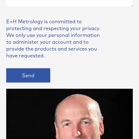
E+H Metrology is committed to
protecting and respecting your privacy.
We only use your personal information
to administer your account and to
provide the products and services you
have requested.
Send