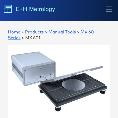
Home
>
Products
>
Manual Tools
>
MX 60
Series
> MX 601