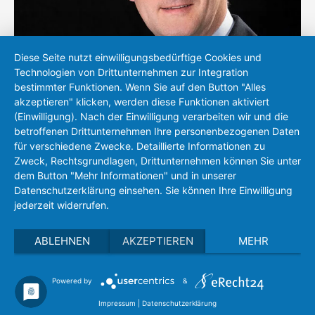
Diese Seite nutzt einwilligungsbedürftige Cookies und
Technologien von Drittunternehmen zur Integration
bestimmter Funktionen. Wenn Sie auf den Button "Alles
akzeptieren" klicken, werden diese Funktionen aktiviert
(Einwilligung). Nach der Einwilligung verarbeiten wir und die
Peter Michel
betroffenen Drittunternehmen Ihre personenbezogenen Daten
für verschiedene Zwecke. Detaillierte Informationen zu
+49 (0)721 83118-17
Zweck, Rechtsgrundlagen, Drittunternehmen können Sie unter
sales(at)eh-metrology.com
dem Button "Mehr Informationen" und in unserer
Datenschutzerklärung einsehen. Sie können Ihre Einwilligung
jederzeit widerrufen.
ABLEHNEN
AKZEPTIEREN
MEHR
Powered by
&
Privacy policy
Imprint
Search
Impressum
|
Datenschutzerklärung