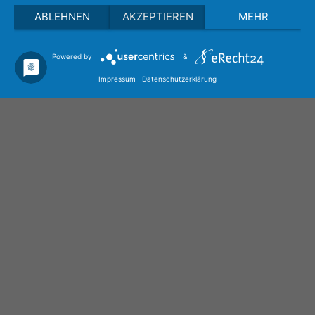
ABLEHNEN
AKZEPTIEREN
MEHR
Powered by
&
Impressum
|
Datenschutzerklärung
ENGINEERING CERAMICS
in competitive success
The engine of the ceramics industry is located in
Germany. And the triumph of technical ceramics is
unbroken. But what can you do to be prepared for
the future? New perspectives are needed.
How can
you open up new market shares where traditional
materials have been used up to now?
Benefit from our expertise
based on 54 years