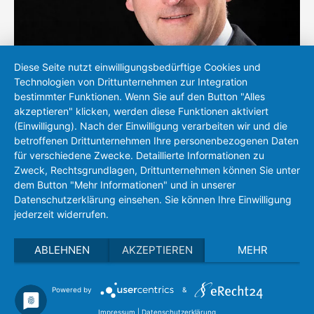
Diese Seite nutzt einwilligungsbedürftige Cookies und
Technologien von Drittunternehmen zur Integration
bestimmter Funktionen. Wenn Sie auf den Button "Alles
akzeptieren" klicken, werden diese Funktionen aktiviert
(Einwilligung). Nach der Einwilligung verarbeiten wir und die
Peter Michel
betroffenen Drittunternehmen Ihre personenbezogenen Daten
für verschiedene Zwecke. Detaillierte Informationen zu
+49 (0)721 83118-17
Zweck, Rechtsgrundlagen, Drittunternehmen können Sie unter
sales(at)eh-metrology.com
dem Button "Mehr Informationen" und in unserer
Datenschutzerklärung einsehen. Sie können Ihre Einwilligung
jederzeit widerrufen.
ABLEHNEN
AKZEPTIEREN
MEHR
Powered by
&
Privacy policy
Imprint
Search
Impressum
|
Datenschutzerklärung