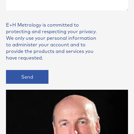
E+H Metrology is committed to
protecting and respecting your privacy.
We only use your personal information
to administer your account and to
provide the products and services you
have requested.
Send