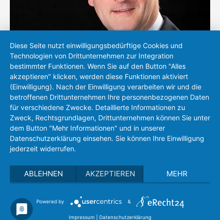
Diese Seite nutzt einwilligungsbedürftige Cookies und
Technologien von Drittunternehmen zur Integration
bestimmter Funktionen. Wenn Sie auf den Button "Alles
akzeptieren" klicken, werden diese Funktionen aktiviert
(Einwilligung). Nach der Einwilligung verarbeiten wir und die
Peter Michel
betroffenen Drittunternehmen Ihre personenbezogenen Daten
für verschiedene Zwecke. Detaillierte Informationen zu
+49 (0)721 83118-17
Zweck, Rechtsgrundlagen, Drittunternehmen können Sie unter
sales(at)eh-metrology.com
dem Button "Mehr Informationen" und in unserer
Datenschutzerklärung einsehen. Sie können Ihre Einwilligung
jederzeit widerrufen.
ABLEHNEN
AKZEPTIEREN
MEHR
Powered by
&
Privacy policy
Imprint
Search
Impressum
|
Datenschutzerklärung