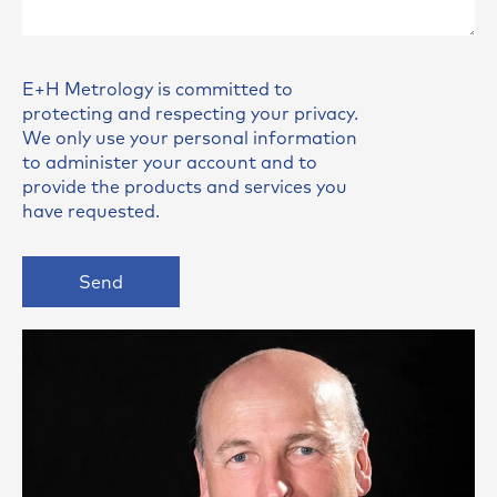
E+H Metrology is committed to
protecting and respecting your privacy.
We only use your personal information
to administer your account and to
provide the products and services you
have requested.
Send