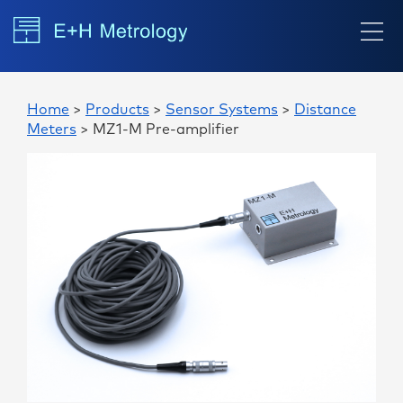
Home
>
Products
>
Sensor Systems
>
Distance
Meters
> MZ1-M Pre-amplifier