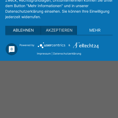
Zweck, Rechtsgrundlagen, Drittunternehmen können Sie unter
sensors(at)eh-metrology.com
dem Button "Mehr Informationen" und in unserer
Datenschutzerklärung einsehen. Sie können Ihre Einwilligung
jederzeit widerrufen.
ABLEHNEN
AKZEPTIEREN
MEHR
Powered by
&
Privacy policy
Imprint
Search
Impressum
|
Datenschutzerklärung
Career
Management
Our Services
Contract Measurements