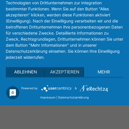
Technologien von Drittunternehmen zur Integration
bestimmter Funktionen. Wenn Sie auf den Button "Alles
akzeptieren" klicken, werden diese Funktionen aktiviert
(Einwilligung). Nach der Einwilligung verarbeiten wir und die
betroffenen Drittunternehmen Ihre personenbezogenen Daten
Heiko Rings
für verschiedene Zwecke. Detaillierte Informationen zu
+49 (0)721 83118-16
Zweck, Rechtsgrundlagen, Drittunternehmen können Sie unter
sensors(at)eh-metrology.com
dem Button "Mehr Informationen" und in unserer
Datenschutzerklärung einsehen. Sie können Ihre Einwilligung
jederzeit widerrufen.
ABLEHNEN
AKZEPTIEREN
MEHR
Powered by
&
Privacy policy
Imprint
Search
Impressum
|
Datenschutzerklärung
Career