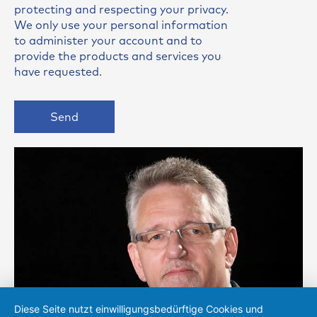
protecting and respecting your privacy.
We only use your personal information
to administer your account and to
provide the products and services you
have requested.
Send
Diese Seite nutzt einwilligungsbedürftige Cookies und