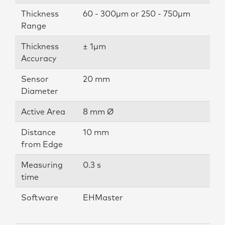
Thickness
60 - 300µm or 250 - 750µm
Range
Thickness
± 1µm
Accuracy
Sensor
20 mm
Diameter
Active Area
8 mm Ø
Distance
10 mm
from Edge
Measuring
0.3 s
time
Software
EHMaster