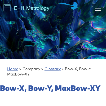
Home
> Company >
Glossary
> Bow-X, Bow-Y,
MaxBow-XY
Bow-X, Bow-Y, MaxBow-XY