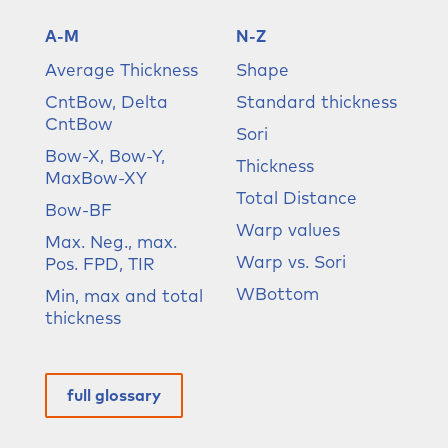
A-M
N-Z
Average Thickness
Shape
CntBow, Delta
Standard thickness
CntBow
Sori
Bow-X, Bow-Y,
Thickness
MaxBow-XY
Total Distance
Bow-BF
Warp values
Max. Neg., max.
Warp vs. Sori
Pos. FPD, TIR
WBottom
Min, max and total
thickness
full glossary