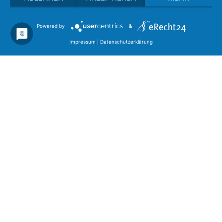
Powered by
&
Privacy policy
Imprint
Search
Impressum
|
Datenschutzerklärung
Career
Management
Our Services
Contract Measurements
Our Products
Manual Tools
Automated Tools
OEM Integrated Tools