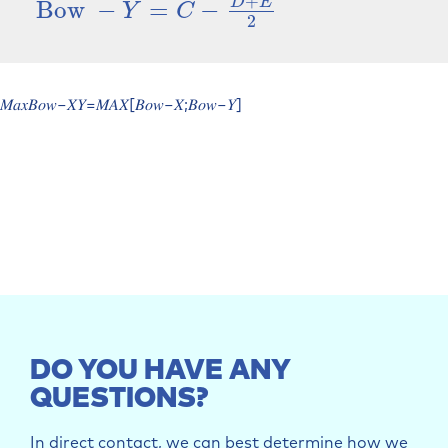
+
D
E
Bow
−
=
−
Bow
−
Y
=
C
−
D
+
E
2
Y
C
2
𝑀𝑎𝑥𝐵𝑜𝑤−𝑋𝑌=𝑀𝐴𝑋[𝐵𝑜𝑤−𝑋;𝐵𝑜𝑤−𝑌]
DO YOU HAVE ANY
QUESTIONS?
In direct contact, we can best determine how we