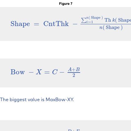
(
Shape
)
n
Th
(
Shap
∑
k
Shape
=
CntThk
−
Shape
=
CntThk
−
∑
i
:=
1
n
(
Shape
)
Th
k
(
:
=
1
i
(
Shape
)
n
+
A
B
Bow
−
=
−
Bow
−
X
=
C
−
A
+
B
2
X
C
2
The biggest value is MaxBow-XY.